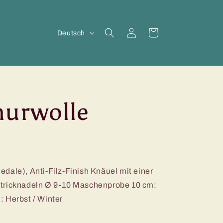
S
Einloggen
Warenkorb
Deutsch
p
r
a
c
hurwolle
h
e
dale), Anti-Filz-Finish Knäuel mit einer
Stricknadeln Ø 9-10 Maschenprobe 10 cm:
 Herbst / Winter