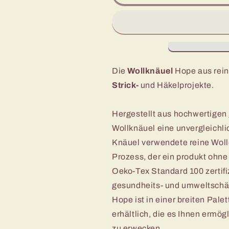
Reines
Reines
Schurwolle
Schurwolle
&quot;HOPE&quot;
&quot;HOPE&
Die
Wollknäuel
Hope aus reiner
Strick-
und Häkelprojekte.
Hergestellt aus hochwertigen
Wollknäuel eine unvergleichl
Knäuel verwendete reine Woll
Prozess, der ein produkt ohne
Oeko-Tex Standard 100 zertifiz
gesundheits- und umweltschäd
Hope ist in einer breiten Pal
erhältlich, die es Ihnen ermög
zu erwecken.