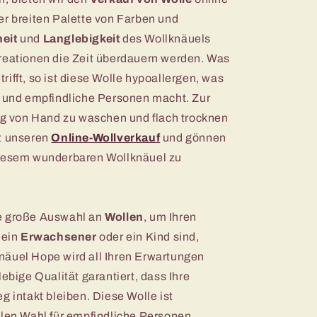
er breiten Palette von Farben und
eit
und
Langlebigkeit
des Wollknäuels
Kreationen die Zeit überdauern werden. Was
ifft, so ist diese Wolle hypoallergen, was
s und empfindliche Personen macht. Zur
tig von Hand zu waschen und flach trocknen
ht unseren
Online-Wollverkauf
und gönnen
diesem wunderbaren Wollknäuel zu
ne große Auswahl an
Wollen
, um Ihren
 ein
Erwachsener
oder ein Kind sind,
näuel Hope wird all Ihren Erwartungen
lebige Qualität garantiert, dass Ihre
g intakt bleiben. Diese Wolle ist
alen Wahl für empfindliche Personen,