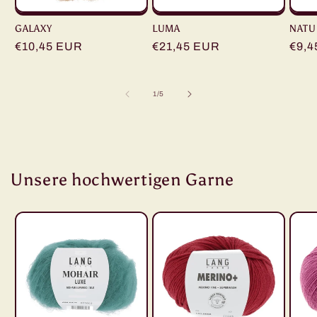
GALAXY
LUMA
NATU
Normaler
€10,45 EUR
Normaler
€21,45 EUR
Norm
€9,4
Preis
Preis
Prei
von
1
/
5
Unsere hochwertigen Garne