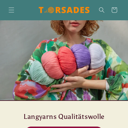
Direkt
zum
Warenkorb
Inhalt
Langyarns Qualitätswolle