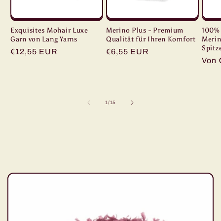
Exquisites Mohair Luxe
Merino Plus - Premium
100% 
Garn von Lang Yarns
Qualität für Ihren Komfort
Meri
Spitz
Normaler
€12,55 EUR
Normaler
€6,55 EUR
Norm
Von 
Preis
Preis
Prei
von
1
/
15