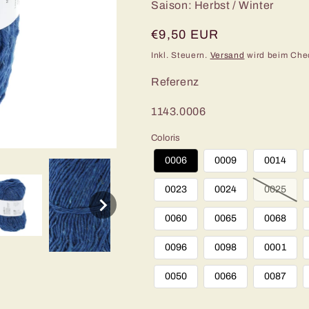
Saison: Herbst / Winter
Normaler
€9,50 EUR
Preis
Inkl. Steuern.
Versand
wird beim Che
Referenz
SKU:
1143.0006
Coloris
0006
0009
0014
0023
0024
0025
0060
0065
0068
0096
0098
0001
0050
0066
0087