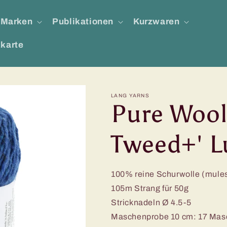
Marken
Publikationen
Kurzwaren
karte
LANG YARNS
Pure Wool
Tweed+' L
100% reine Schurwolle (mules
105m Strang für 50g
Stricknadeln Ø 4.5-5
Maschenprobe 10 cm: 17 Masc