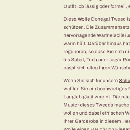
Outfit, ob lässig oder formell
Diese
Wolle
Donegal Tweed ist 
schützen. Die Zusammensetzu
hervorragende Wärmeisolierun
warm hält. Darüber hinaus hat
regulieren, so dass Sie sich n
als Schal, Tuch oder sogar Po
passt sich allen Ihren Wünsc
Wenn Sie sich für unsere
Schu
wählen Sie ein hochwertiges P
Langlebigkeit vereint. Die re
Muster dieses Tweeds machen i
wollen und dabei ethischen We
Ihrer Garderobe in diesem He
Wolle einen Hauch von Eleganz