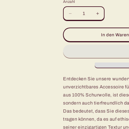
Anzahl
Verringere
Erhöhe
die
die
Menge
Menge
für
für
In den Waren
Pure
Pure
Wool
Wool
&#39;Donegal
&#39;Donega
Tweed+&#39;
Tweed+&#39;
Luxury
Luxury
Yarn
Yarn
Entdecken Sie unsere wunder
unverzichtbares Accessoire fü
aus 100% Schurwolle, ist die
sondern auch tierfreundlich da
Das bedeutet, dass Sie diese
tragen können, da es auf ethi
seiner einzigartigen Textur u