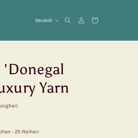
S
Einloggen
Warenkorb
Deutsch
p
r
a
c
 'Donegal
h
uxury Yarn
e
ingfrei)
hen - 25 Reihen