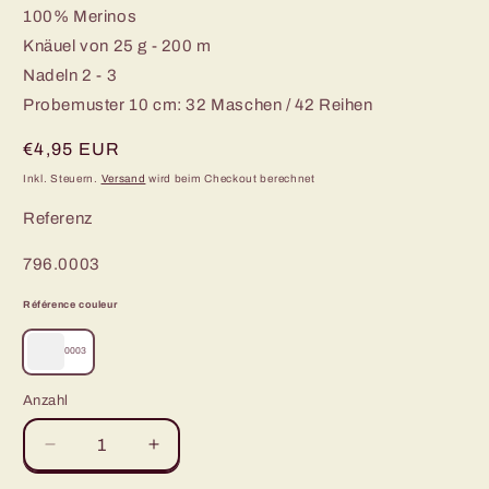
100% Merinos
Knäuel von 25 g - 200 m
Nadeln 2 - 3
Probemuster 10 cm: 32 Maschen / 42 Reihen
Normaler
€4,95 EUR
Preis
Inkl. Steuern.
Versand
wird beim Checkout berechnet
Referenz
SKU:
796.0003
Référence couleur
0003
Anzahl
Verringere
Erhöhe
die
die