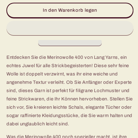
Menge
Menge
für
für
In den Warenkorb legen
100%
100%
Merino-
Merino-
Wollknäuel
Wollknäuel
-
-
Merino
Merino
400
400
Spitzenqualität
Spitzenqualität
Entdecken Sie die Merinowolle 400 von Lang Yarns, ein
echtes Juwel für alle Strickbegeisterten! Diese sehr feine
Wolle ist doppelt verzwirnt, was ihr eine weiche und
angenehme Textur verleiht. Ob Sie Anfänger oder Experte
sind, dieses Garn ist perfekt für filigrane Lochmuster und
feine Strickwaren, die Ihr Können hervorheben. Stellen Sie
sich vor, Sie kreieren leichte Schals, elegante Tücher oder
sogar raffinierte Kleidungsstücke, die Sie warm halten und
dabei unglaublich leicht sind.
Was die Merinowolle 400 noch spezieller macht, ist ihre