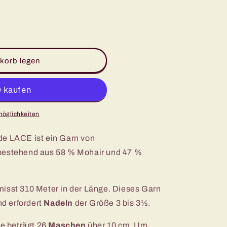
0006
0007
0009
0013
0015
korb legen
möglichkeiten
de LACE ist ein Garn von
 bestehend aus 58 % Mohair und 47 %
misst 310 Meter in der Länge. Dieses Garn
nd erfordert
Nadeln
der Größe 3 bis 3½.
e beträgt 26
Maschen
über 10 cm. Um