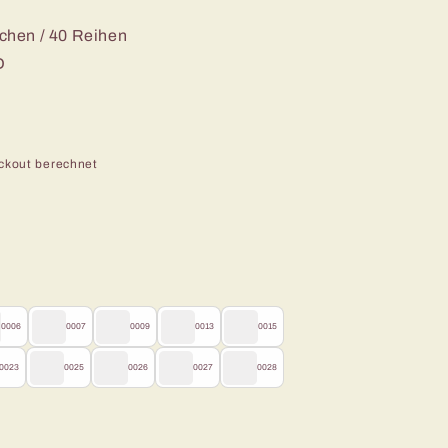
hen / 40 Reihen
D
ckout berechnet
0006
0007
0009
0013
0015
0023
0025
0026
0027
0028