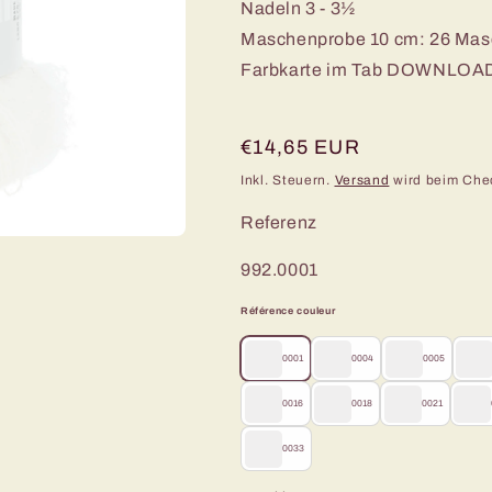
Nadeln 3 - 3½
Maschenprobe 10 cm: 26 Masc
Farbkarte im Tab DOWNLOA
Normaler
€14,65 EUR
Preis
Inkl. Steuern.
Versand
wird beim Che
Referenz
SKU:
992.0001
Référence couleur
0001
0004
0005
0016
0018
0021
0033