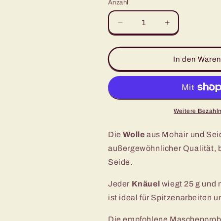
Référence couleur
Anzahl
0001
0004
0005
Verringere
Erhöhe
die
die
Menge
Menge
für
für
In den Waren
Luxuriöses
Luxuriöses
Mohair-
Mohair-
Seiden-
Seiden-
Garn
Garn
-
-
Weitere Bezahl
LACE
LACE
Die
Wolle
aus Mohair und Sei
außergewöhnlicher Qualität,
Seide.
Jeder
Knäuel
wiegt 25 g und 
ist ideal für Spitzenarbeiten u
Die empfohlene Maschenprob