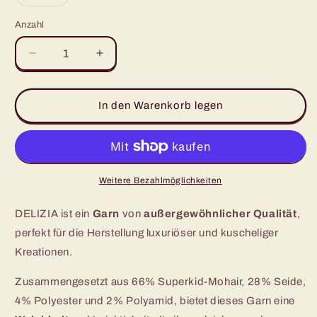
verfügbar
verfügbar
verfügbar
verfügbar
ausverkauft
oder
nicht
Anzahl
verfügbar
Verringere
Erhöhe
die
die
Menge
Menge
für
für
In den Warenkorb legen
DELIZIA
DELIZIA
-
-
Erstklassige
Erstklassige
Mischung
Mischung
aus
aus
Weitere Bezahlmöglichkeiten
Mohair
Mohair
und
und
DELIZIA ist ein
Garn
von
außergewöhnlicher Qualität
,
Seide
Seide
perfekt für die Herstellung luxuriöser und kuscheliger
Kreationen.
Zusammengesetzt aus 66% Superkid-Mohair, 28% Seide,
4% Polyester und 2% Polyamid, bietet dieses Garn eine