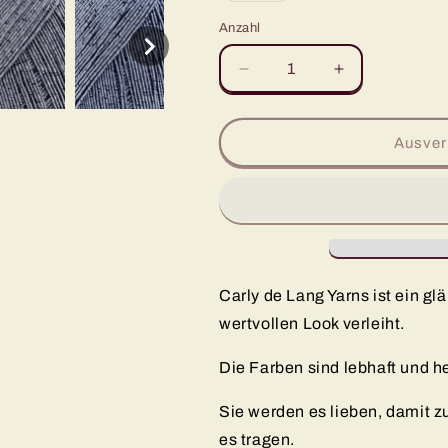
oder
nicht
Anzahl
verfügbar
Verringere
Erhöhe
die
die
Menge
Menge
für
für
Ausver
Carly
Carly
-
-
Ihr
Ihr
perfektes
perfektes
Autoaccessoire
Autoaccessoi
Carly de Lang Yarns ist ein g
wertvollen Look verleiht.
Die Farben sind lebhaft und he
Sie werden es lieben, damit z
es tragen.