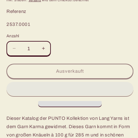
Inkl. Steuern.
Versand
wird beim Checkout berechnet
Referenz
SKU:
2537.0001
Anzahl
Verringere
Erhöhe
die
die
Menge
Menge
für
für
Ausverkauft
PUNTO
PUNTO
37
37
-
-
Das
Das
Karma
Karma
Schmuckstück
Schmuckstück
Dieser Katalog der PUNTO Kollektion von Lang Yarns ist
dem Garn Karma gewidmet. Dieses Garn kommt in Form
von großen Knäueln à 100 g für 285 m und in schönen