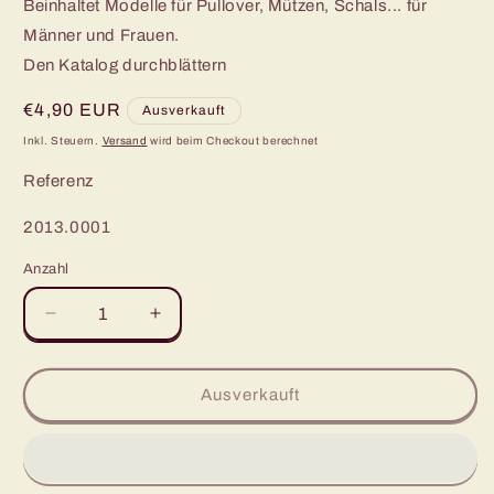
Beinhaltet Modelle für Pullover, Mützen, Schals... für
Männer und Frauen.
Den Katalog durchblättern
Normaler
€4,90 EUR
Ausverkauft
Preis
Inkl. Steuern.
Versand
wird beim Checkout berechnet
Referenz
SKU:
2013.0001
Anzahl
Verringere
Erhöhe
die
die
Menge
Menge
für
für
Ausverkauft
Katalog
Katalog
FAM
FAM
209
209
-
-