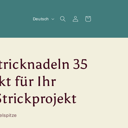
S
Einloggen
Warenkorb
Deutsch
p
r
a
c
ricknadeln 35
h
kt für Ihr
e
trickprojekt
elspitze