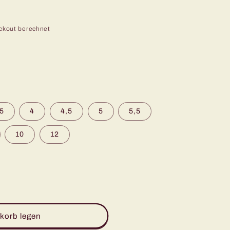
ckout berechnet
,5
4
4,5
5
5,5
uft
10
12
r
korb legen