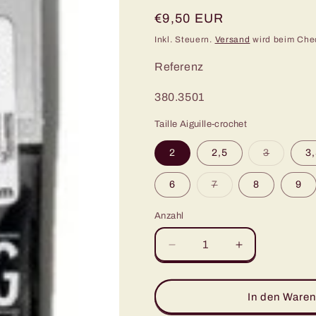
Normaler
€9,50 EUR
Preis
Inkl. Steuern.
Versand
wird beim Che
Referenz
SKU:
380.3501
Taille Aiguille-crochet
Variante
2
2,5
3
3
ausverka
oder
nicht
Variante
6
7
8
9
verfügba
ausverkauft
oder
nicht
Anzahl
verfügbar
Verringere
Erhöhe
die
die
Menge
Menge
für
für
In den Waren
Bambus
Bambus